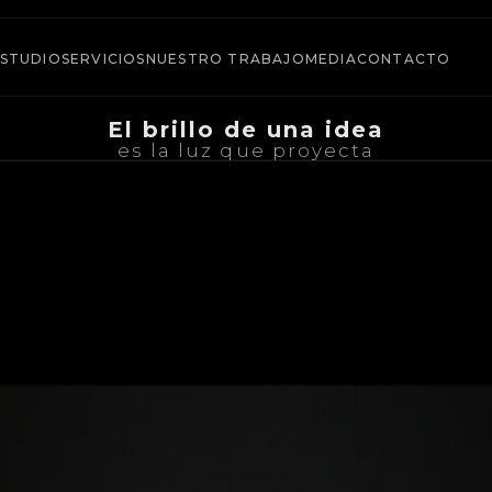
STUDIO
SERVICIOS
NUESTRO TRABAJO
MEDIA
CONTACTO
E
l
b
r
i
l
l
o
d
e
u
n
a
i
d
e
a
e
s
l
a
l
u
z
q
u
e
p
r
o
y
e
c
t
a